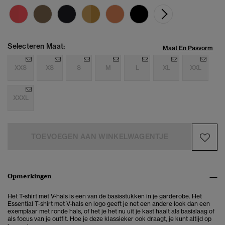
Selecteren Maat:
Maat En Pasvorm
XXS
XS
S
M
L
XL
XXL
XXXL
TOEVOEGEN AAN WINKELWAGENTJE
Opmerkingen
Het T-shirt met V-hals is een van de basisstukken in je garderobe. Het
Essential T-shirt met V-hals en logo geeft je net een andere look dan een
exemplaar met ronde hals, of het je het nu uit je kast haalt als basislaag of
als focus van je outfit. Hoe je deze klassieker ook draagt, je kunt altijd op