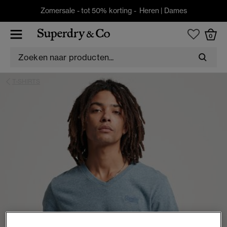
Zomersale - tot 50% korting -
Heren
|
Dames
0
T-SHIRTS