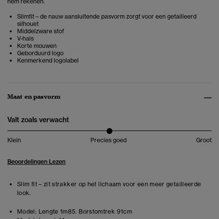
hem rekenen.
Slimfit – de nauw aansluitende pasvorm zorgt voor een getailleerd
silhouet
Middelzware stof
V-hals
Korte mouwen
Geborduurd logo
Kenmerkend logolabel
Maat en pasvorm
Valt zoals verwacht
Klein
Precies goed
Groot
Beoordelingen Lezen
Slim fit – zit strakker op het lichaam voor een meer getailleerde
look.
Model:
Lengte 1m85. Borstomtrek 91cm