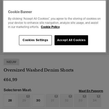
Cookie Banner
By clicking “Accept All Cookies”, you agree to the storing of cookies on
your device to enhance site navigation, analyze site usage, and assist
in our marketing efforts.
Cookie Policy
Cookies Settings
Accept All Cookies
1
2
3
4
5
6
7
NIEUW
Oversized Washed Denim Shorts
€64,99
Selecteren Maat:
Maat En Pasvorm
28
29
30
31
32
33
34