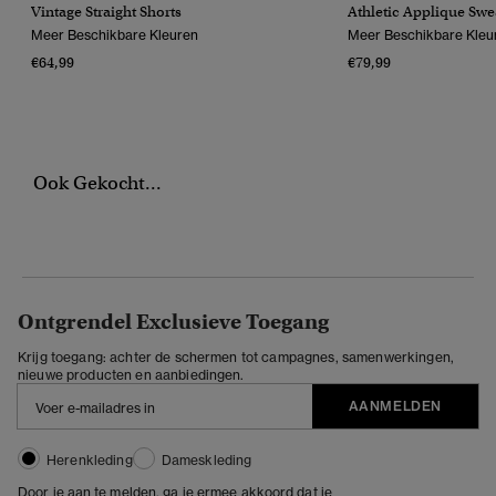
Vintage Straight Shorts
Athletic Applique Sw
Meer Beschikbare Kleuren
Meer Beschikbare Kleu
€64,99
€79,99
Ook Gekocht...
Ontgrendel Exclusieve Toegang
Krijg toegang: achter de schermen tot campagnes, samenwerkingen,
nieuwe producten en aanbiedingen.
AANMELDEN
Herenkleding
Dameskleding
Door je aan te melden, ga je ermee akkoord dat je