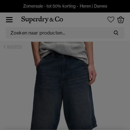
Zomersale - tot 50% korting -
Heren
|
Dames
0
SHORTS