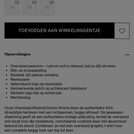
36
38
40
TOEVOEGEN AAN WINKELWAGENTJE
Opmerkingen
Oversized pasvorm – ruim en extra relaxed, laat je stijl stromen
Rits- en knoopsluiting
Klassiek vijf-zakken ontwerp
Riemlussen
Geborduurd logo op muntzakje
Kenmerkende patch op achterkant tailleband
Metalen logo-tab op achterzak
Merkbeslag
Onze Oversized Washed Denim Shorts doen de authentieke 90's
streetstyle herleven met een ontspannen, baggy silhouet. De gewassen
afwerking geeft ze een authentieke vintage uitstraling, terwijl de oversized
snit zorgt voor die moeiteloze, nonchalante coolheid waar het decennium
bekend om stond. Combineer ze met een oversized graphic t-shirt voor
een complete baggy look van top tot teen.