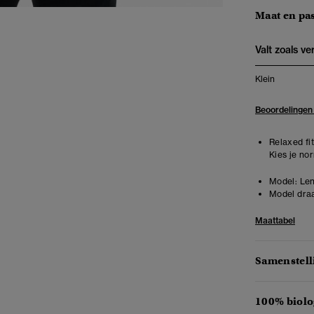
Maat en pa
Valt zoals v
Klein
Beoordelingen
Relaxed fit
Kies je no
Model:
Len
Model draa
Maattabel
Samenstell
100% biolo