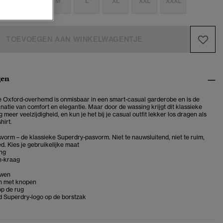
S
S
M
L
XL
XXL
XXXL
TOEVOEGEN AAN WINKELWAGENTJE
gen
le Oxford-overhemd is onmisbaar in een smart-casual garderobe en is de
natie van comfort en elegantie. Maar door de wassing krijgt dit klassieke
 meer veelzijdigheid, en kun je het bij je casual outfit lekker los dragen als
hirt.
vorm – de klassieke Superdry-pasvorm. Niet te nauwsluitend, niet te ruim,
d. Kies je gebruikelijke maat
ing
n-kraag
wen
n met knopen
op de rug
 Superdry-logo op de borstzak