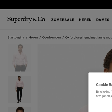
ZOMERSALE
HEREN
DAMES
Startpagina
Heren
Overhemden
Oxford overhemd met lange mo
Cookie B
By clicking 
navigation, 