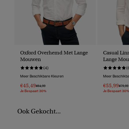
Oxford Overhemd Met Lange
Casual Li
Mouwen
Lange Mo
(4)
(
Meer Beschikbare Kleuren
Meer Beschikba
€45,49
€55,99
Prijs Verlaagd Van
Naar
Prijs V
€64,99
€79,99
Je Bespaart 30%
Je Bespaart 30
Ook Gekocht...