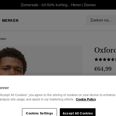
Zomersale - tot 50% korting -
Heren
|
Dames
MERKEN
uwen
Oxfor
€64,99
Kleur:
city p
anner
“Accept All Cookies”, you agree to the storing of cookies on your device to enhance 
analyze site usage, and assist in our marketing efforts.
Cookie Policy
Selecteren 
Cookies Settings
Accept All Cookies