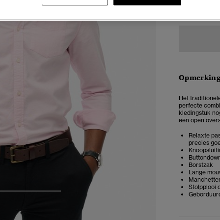
XXS
X
Opmerkin
Het traditione
perfecte combi
kledingstuk nog
een open overs
Relaxte pas
precies goe
Knoopsluit
Buttondow
Borstzak
Lange mou
Manchette
Stolpplooi 
Geborduurd
4
5
6