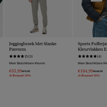
Joggingbroek Met Slanke
Sports Pufferj
Pasvorm
Kleurvlakken 
(3)
(4)
Meer Beschikbare Kleuren
Meer Beschikbare Kl
€55,99
€104,99
Prijs Verlaagd Van
Naar
Prijs Verla
Naa
€79,99
€149,99
Je Bespaart 30%
Je Bespaart 30%