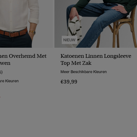
NIEUW
nnen Overhemd Met
Katoenen Linnen Longsleeve
uwen
Top Met Zak
6)
Meer Beschikbare Kleuren
€39,99
re Kleuren
erlaagd Van
Naar
%