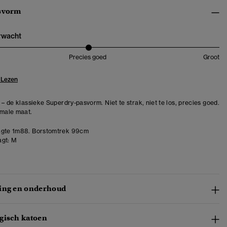
svorm
erwacht
Precies goed
Groot
 Lezen
 – de klassieke Superdry-pasvorm. Niet te strak, niet te los, precies goed.
rmale maat.
gte 1m88. Borstomtrek 99cm
gt:
M
ing en onderhoud
gisch katoen