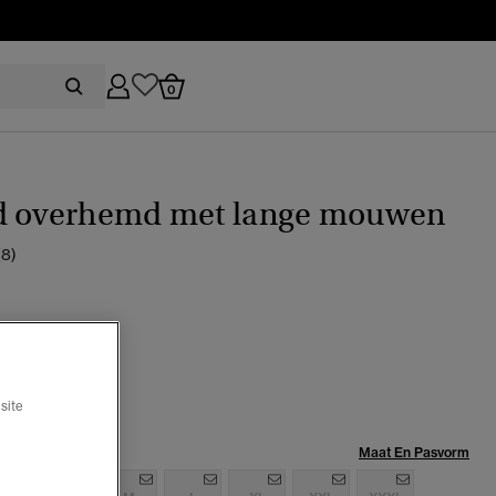
0
d overhemd met lange mouwen
(8)
ink
site
Maat:
Maat En Pasvorm