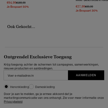
€94,99
Prijs Verlaagd Van
Naar
€189,99
€27,99
Prijs Verlaagd Van
Naar
€39,99
Je Bespaart 50%
Je Bespaart 30%
Ook Gekocht...
Ontgrendel Exclusieve Toegang
Krijg toegang: achter de schermen tot campagnes, samenwerkingen,
nieuwe producten en aanbiedingen.
AANMELDEN
Herenkleding
Dameskleding
Door je aan te melden, ga je ermee akkoord dat je
marketingcommunicatie van ons ontvangt. Zie voor meer informatie onze
Privacybeleid