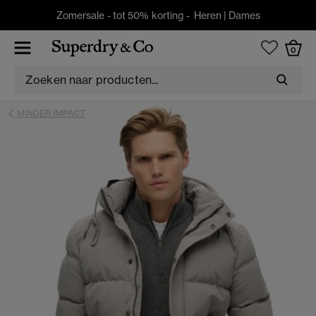
Zomersale - tot 50% korting -
Heren
|
Dames
0
MINDER IMPACT