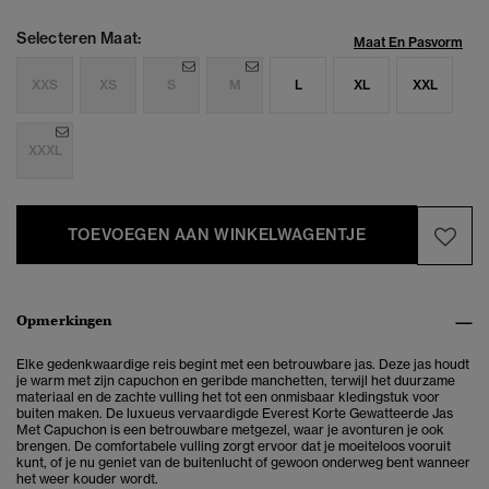
Selecteren Maat:
Maat En Pasvorm
XXS
XS
S
M
L
XL
XXL
XXXL
TOEVOEGEN AAN WINKELWAGENTJE
Opmerkingen
Elke gedenkwaardige reis begint met een betrouwbare jas. Deze jas houdt
je warm met zijn capuchon en geribde manchetten, terwijl het duurzame
materiaal en de zachte vulling het tot een onmisbaar kledingstuk voor
buiten maken. De luxueus vervaardigde Everest Korte Gewatteerde Jas
Met Capuchon is een betrouwbare metgezel, waar je avonturen je ook
brengen. De comfortabele vulling zorgt ervoor dat je moeiteloos vooruit
kunt, of je nu geniet van de buitenlucht of gewoon onderweg bent wanneer
het weer kouder wordt.