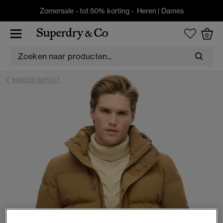
Zomersale - tot 50% korting -
Heren
|
Dames
0
MINDER IMPACT