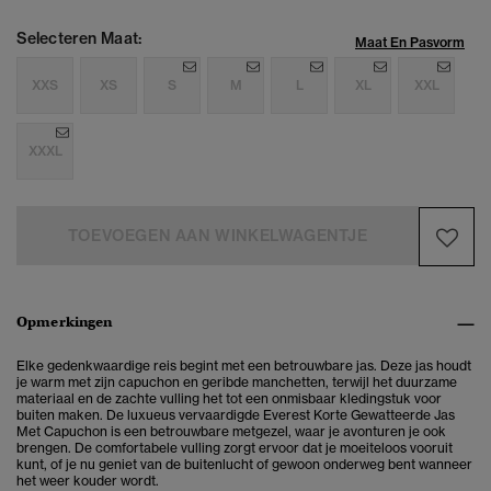
Selecteren Maat:
Maat En Pasvorm
XXS
XS
S
M
L
XL
XXL
XXXL
TOEVOEGEN AAN WINKELWAGENTJE
Opmerkingen
Elke gedenkwaardige reis begint met een betrouwbare jas. Deze jas houdt
je warm met zijn capuchon en geribde manchetten, terwijl het duurzame
materiaal en de zachte vulling het tot een onmisbaar kledingstuk voor
buiten maken. De luxueus vervaardigde Everest Korte Gewatteerde Jas
Met Capuchon is een betrouwbare metgezel, waar je avonturen je ook
brengen. De comfortabele vulling zorgt ervoor dat je moeiteloos vooruit
kunt, of je nu geniet van de buitenlucht of gewoon onderweg bent wanneer
het weer kouder wordt.