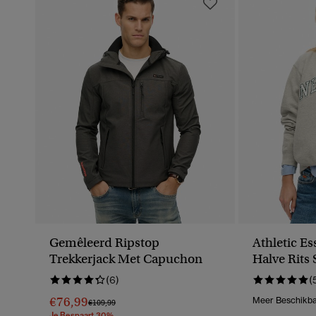
Gemêleerd Ripstop
Athletic Es
Trekkerjack Met Capuchon
Halve Rits 
(6)
(
€76,99
Meer Beschikba
Prijs Verlaagd Van
Naar
€109,99
Je Bespaart 30%