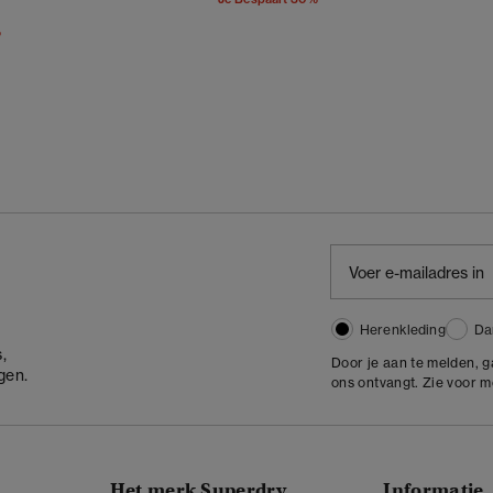
erlaagd Van
Naar
%
Herenkleding
Da
,
Door je aan te melden, 
gen.
ons ontvangt. Zie voor 
Het merk Superdry
Informatie