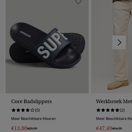
Core Badslippers
Werkbroek Met 
(5)
(2)
Meer Beschikbare Kleuren
Meer Beschikbare Kl
€12,00
€47,49
Prijs Verlaagd Van
Naar
Prijs Verlaag
Naar
€39,99
€94,99