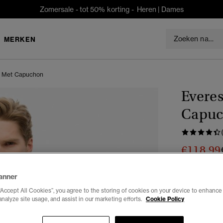
Zomersale - tot 50% korting -
Heren
|
Dames
MERKEN
s Met Capuchon
Everes
Capu
€118,99
Je bespaart 30
anner
Kleur:
sands
“Accept All Cookies”, you agree to the storing of cookies on your device to enhance 
analyze site usage, and assist in our marketing efforts.
Cookie Policy