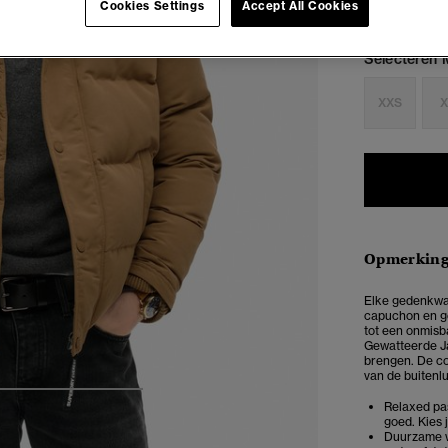
Cookies Settings
Accept All Cookies
Selecteren 
XXS
X
Opmerkin
Elke gedenkwaa
capuchon en ge
tot een onmisb
Gewatteerde Ja
brengen. De com
van de buitenl
4
5
6
7
Relaxed pas
goed. Kies 
Duurzame w