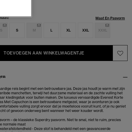
Maat:
Maat En Pasvorm
S
S
M
L
XL
XXL
XXXL
TOEVOEGEN AAN WINKELWAGENTJE
gen
rdige reis begint met een betrouwbare jas. Deze jas houdt je warm met zijn
ribde manchetten, terwijl het duurzame materiaal en de zachte vulling het
aar kledingstuk voor buiten maken. De luxueus vervaardigde Everest Korte
s Met Capuchon is een betrouwbare metgezel, waar je avonturen je ook
fortabele vulling zorgt ervoor dat je moeiteloos vooruit kunt, of je nu geniet
ucht of gewoon onderweg bent wanneer het weer kouder wordt.
vorm – de klassieke Superdry pasvorm. Niet te smal, niet te ruim, precies
je normale maat
aterafstotendheid - Deze stof is behandeld met een geavanceerde