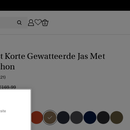
0
t Korte Gewatteerde Jas Met
chon
(21)
Prijs verlaagd van
naar
€169,99
%
tone brown
site
geselecteerd