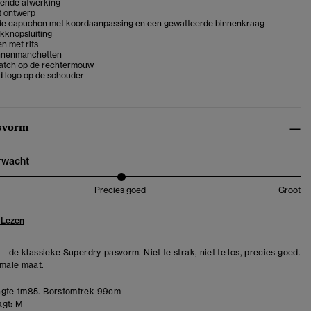
tende afwerking
t ontwerp
e capuchon met koordaanpassing en een gewatteerde binnenkraag
ukknopsluiting
n met rits
nnenmanchetten
atch op de rechtermouw
 logo op de schouder
svorm
erwacht
Precies goed
Groot
 Lezen
 – de klassieke Superdry-pasvorm. Niet te strak, niet te los, precies goed.
rmale maat.
gte 1m85. Borstomtrek 99cm
gt:
M