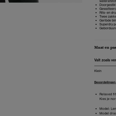
waterafsto
Doorgestik
Gewatteerd
Rits- en dr
Twee zakke
Geribde bi
Superdry p
Geborduurd
Maat en pa
Valt zoals v
Klein
Beoordelingen
Relaxed fit
Kies je no
Model:
Len
Model draa