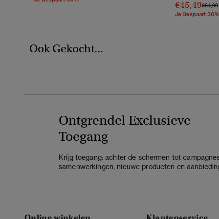
€45,49
Prijs V
€64,99
Je Bespaart 30
Ook Gekocht...
Ontgrendel Exclusieve
Toegang
Krijg toegang: achter de schermen tot campagnes
samenwerkingen, nieuwe producten en aanbiedin
Online winkelen
Klantenservice