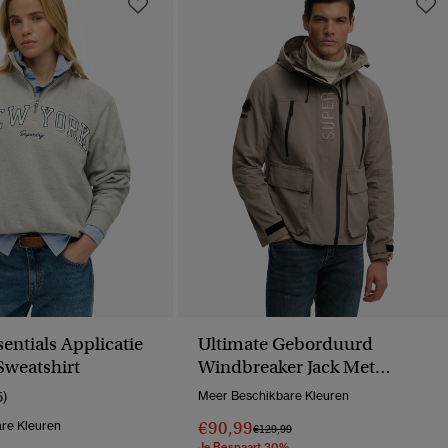
sentials Applicatie
Ultimate Geborduurd
Sweatshirt
Windbreaker Jack Met
Capuchon
5)
Meer Beschikbare Kleuren
€90,99
re Kleuren
Prijs Verlaagd Van
Naar
€129,99
Je Bespaart 30%