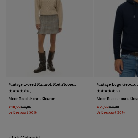
Vintage Tweed Minirok Met Plooien
Vintage Logo Gebord
(3)
(2)
Meer Beschikbare Kleuren
Meer Beschikbare Kleu
€48,99
€55,99
Prijs Verlaagd Van
Naar
Prijs Verlaagd Van
Naar
€69,99
€79,99
Je Bespaart 30%
Je Bespaart 30%
Ook Gekocht...