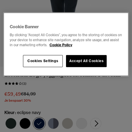
Cookie Banner
By clicking “Accept All Cookies”, you agree to the storing of cookies on
your device to enhance site navigation, analyze site usage, and assist
in our marketing efforts.
Cookie Policy
1
2
3
4
5
6
Cookies Settings
Accept All Cookies
Essential Logo Joggingbroek Slanke Pasvorm
(3)
Prijs verlaagd van
naar
€59,49
€84,99
Je bespaart 30%
Kleur:
eclipse navy
geselecteerd