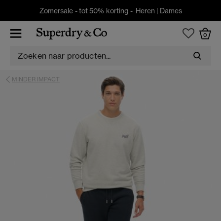
Zomersale - tot 50% korting -
Heren
|
Dames
0
MINDER IMPACT