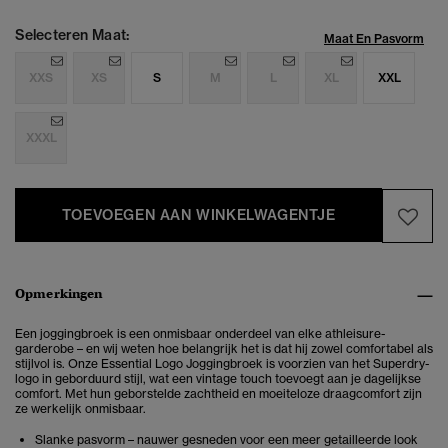
Selecteren Maat:
Maat En Pasvorm
XXS
XS
S
M
L
XL
XXL
XXXL
TOEVOEGEN AAN WINKELWAGENTJE
Opmerkingen
Een joggingbroek is een onmisbaar onderdeel van elke athleisure-
garderobe – en wij weten hoe belangrijk het is dat hij zowel comfortabel als
stijlvol is. Onze Essential Logo Joggingbroek is voorzien van het Superdry-
logo in geborduurd stijl, wat een vintage touch toevoegt aan je dagelijkse
comfort. Met hun geborstelde zachtheid en moeiteloze draagcomfort zijn
ze werkelijk onmisbaar.
Slanke pasvorm – nauwer gesneden voor een meer getailleerde look