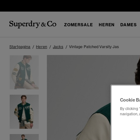
ZOMERSALE
HEREN
DAMES
Startpagina
Heren
Jacks
Vintage Patched Varsity Jas
Cookie B
By clicking 
navigation, 