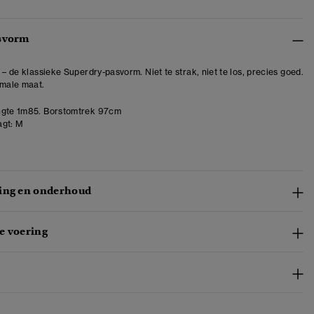
svorm
 – de klassieke Superdry-pasvorm. Niet te strak, niet te los, precies goed.
rmale maat.
gte 1m85. Borstomtrek 97cm
gt:
M
ing en onderhoud
e voering