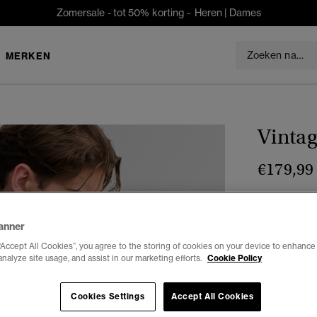
Zomersale - tot 50% korting -
Heren
|
Dames
MERKEN
Vintag
€179,99
Kleur:
Donke
gese
anner
“Accept All Cookies”, you agree to the storing of cookies on your device to enhance 
analyze site usage, and assist in our marketing efforts.
Cookie Policy
Selecteren 
Cookies Settings
Accept All Cookies
XS