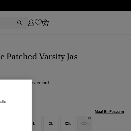
0
e Patched Varsity Jas
r dennegroen/Havermout
lecteerd
site
Maat:
Maat En Pasvorm
S
M
L
XL
XXL
XXXL