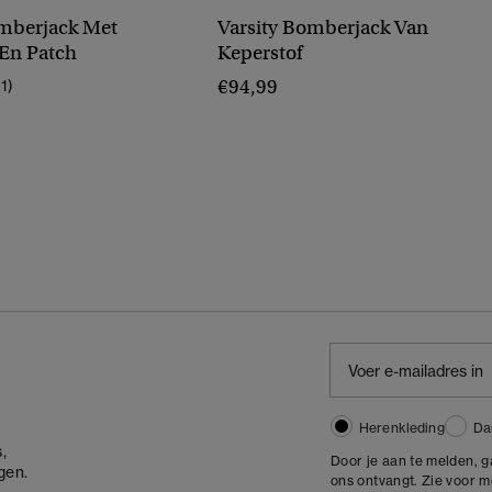
mberjack Met
Varsity Bomberjack Van
En Patch
Keperstof
€94,99
11)
Herenkleding
Da
,
Door je aan te melden, 
gen.
ons ontvangt. Zie voor 