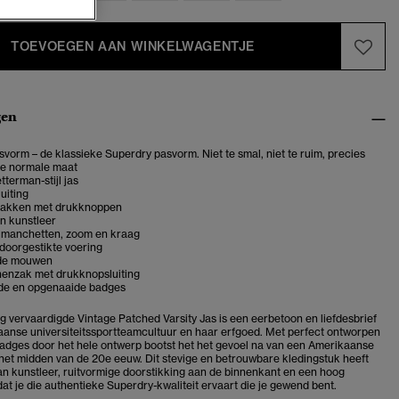
TOEVOEGEN AAN WINKELWAGENTJE
gen
vorm – de klassieke Superdry pasvorm. Niet te smal, niet te ruim, precies
je normale maat
tterman-stijl jas
uiting
zakken met drukknoppen
 kunstleer
 manchetten, zoom en kraag
doorgestikte voering
de mouwen
nenzak met drukknopsluiting
de en opgenaaide badges
g vervaardigde Vintage Patched Varsity Jas is een eerbetoon en liefdesbrief
anse universiteitssportteamcultuur en haar erfgoed. Met perfect ontworpen
dges door het hele ontwerp bootst het het gevoel na van een Amerikaanse
t het midden van de 20e eeuw. Dit stevige en betrouwbare kledingstuk heeft
 kunstleer, ruitvormige doorstikking aan de binnenkant en een hoog
at je die authentieke Superdry-kwaliteit ervaart die je gewend bent.