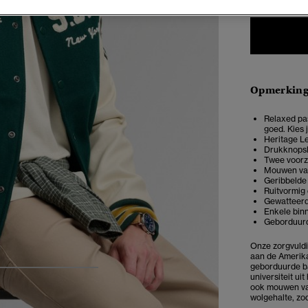
Opmerkin
Relaxed pas
goed. Kies 
Heritage Le
Drukknopsl
Twee voor
Mouwen van
Geribbelde
Ruitvormig 
Gewatteer
Enkele bin
Geborduur
Onze zorgvuldi
aan de Amerika
geborduurde ba
4
5
6
7
universiteit ui
ook mouwen van
wolgehalte, zod