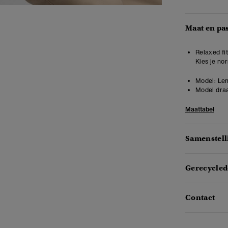
Maat en pa
Relaxed fit
Kies je no
Model:
Len
Model draa
Maattabel
Samenstell
Gerecycled
Contact