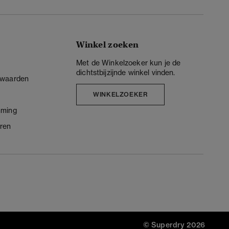
Winkel zoeken
Met de Winkelzoeker kun je de
dichtstbijzijnde winkel vinden.
rwaarden
WINKELZOEKER
mming
ren
© Superdry 2026