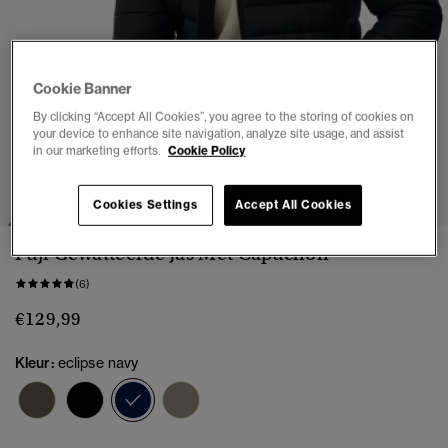
Cookie Banner
By clicking “Accept All Cookies”, you agree to the storing of cookies on
your device to enhance site navigation, analyze site usage, and assist
in our marketing efforts.
Cookie Policy
1
2
3
4
5
6
Cookies Settings
Accept All Cookies
Fuji Gewatteerde Jas Met Capuchon
(6)
€129,99
Kleur:
eclipse navy
geselecteerd