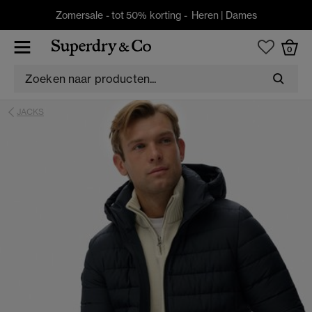
Zomersale - tot 50% korting -
Heren
|
Dames
0
JACKS