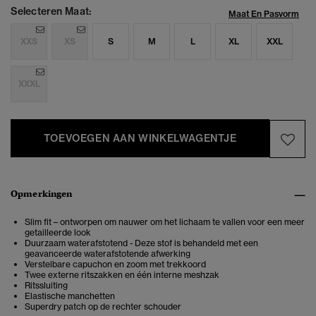
Selecteren Maat:
Maat En Pasvorm
XXS
XS
S
M
L
XL
XXL
XXXL
TOEVOEGEN AAN WINKELWAGENTJE
Opmerkingen
Slim fit – ontworpen om nauwer om het lichaam te vallen voor een meer
getailleerde look
Duurzaam waterafstotend - Deze stof is behandeld met een
geavanceerde waterafstotende afwerking
Verstelbare capuchon en zoom met trekkoord
Twee externe ritszakken en één interne meshzak
Ritssluiting
Elastische manchetten
Superdry patch op de rechter schouder