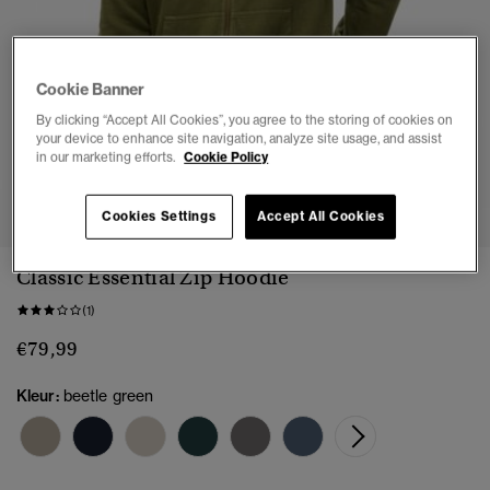
Cookie Banner
By clicking “Accept All Cookies”, you agree to the storing of cookies on
your device to enhance site navigation, analyze site usage, and assist
in our marketing efforts.
Cookie Policy
1
2
3
4
Cookies Settings
Accept All Cookies
Classic Essential Zip Hoodie
(1)
€79,99
Kleur:
beetle green