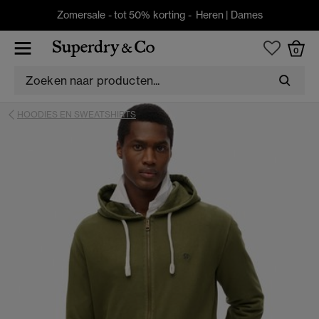
Zomersale - tot 50% korting -
Heren
|
Dames
0
HOODIES EN SWEATSHIRTS