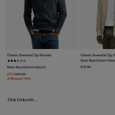
Classic Essential Zip Hoodie
Classic Essential Zip
Meer Beschikbare Kleu
(1)
€79,99
Meer Beschikbare Kleuren
€55,99
Prijs Verlaagd Van
Naar
€79,99
Je Bespaart 30%
Ook Gekocht...