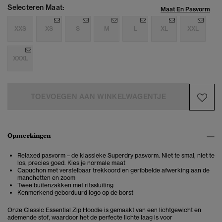
Selecteren Maat:
Maat En Pasvorm
XXS
XS
S
M
L
XL
XXL
XXXL
TOEVOEGEN AAN WINKELWAGENTJE
Opmerkingen
Relaxed pasvorm – de klassieke Superdry pasvorm. Niet te smal, niet te
los, precies goed. Kies je normale maat
Capuchon met verstelbaar trekkoord en geribbelde afwerking aan de
manchetten en zoom
Twee buitenzakken met ritssluiting
Kenmerkend geborduurd logo op de borst
Onze Classic Essential Zip Hoodie is gemaakt van een lichtgewicht en
ademende stof, waardoor het de perfecte lichte laag is voor