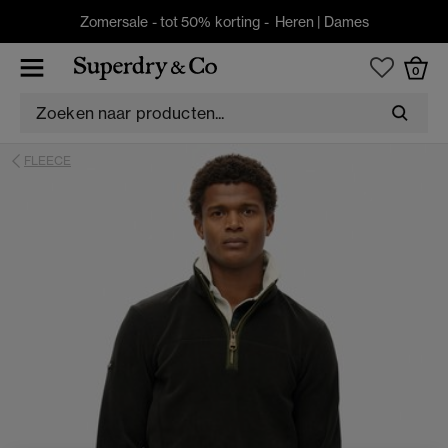
Zomersale - tot 50% korting -
Heren
|
Dames
0
FLEECE