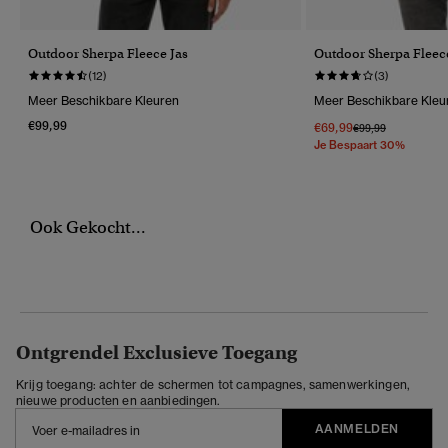
Outdoor Sherpa Fleece Jas
Outdoor Sherpa Fleec
(12)
(3)
Meer Beschikbare Kleuren
Meer Beschikbare Kleu
€99,99
€69,99
Prijs Verlaagd Van
Naar
€99,99
Je Bespaart 30%
Ook Gekocht...
Ontgrendel Exclusieve Toegang
Krijg toegang: achter de schermen tot campagnes, samenwerkingen,
nieuwe producten en aanbiedingen.
AANMELDEN