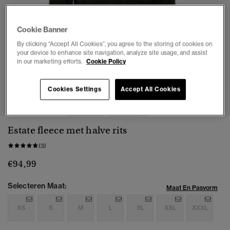
Cookie Banner
By clicking “Accept All Cookies”, you agree to the storing of cookies on
your device to enhance site navigation, analyze site usage, and assist
in our marketing efforts.
Cookie Policy
1
2
3
4
5
6
Cookies Settings
Accept All Cookies
Estate fleece met halve rits
(3)
€94,99
Selecteren Maat:
Maat En Pasvorm
XS
S
M
L
XL
XXL
XXXL