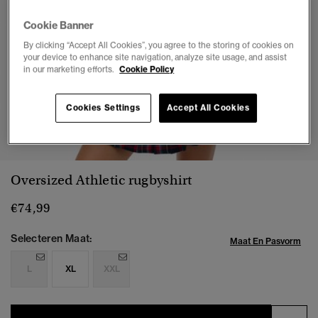
Cookie Banner
By clicking “Accept All Cookies”, you agree to the storing of cookies on
your device to enhance site navigation, analyze site usage, and assist
in our marketing efforts.
Cookie Policy
Cookies Settings
Accept All Cookies
1
2
3
4
5
6
7
Oversized Athletic rugbyshirt
€74,99
Selecteren Maat:
Maat En Pasvorm
L
XL
XXL