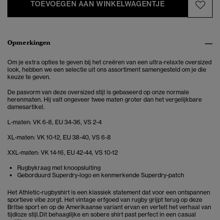
TOEVOEGEN AAN WINKELWAGENTJE
Opmerkingen
Om je extra opties te geven bij het creëren van een ultra-relaxte oversized
look, hebben we een selectie uit ons assortiment samengesteld om je die
keuze te geven.
De pasvorm van deze oversized stijl is gebaseerd op onze normale
herenmaten. Hij valt ongeveer twee maten groter dan het vergelijkbare
damesartikel.
L-maten: VK 6-8, EU 34-36, VS 2-4
XL-maten: VK 10-12, EU 38-40, VS 6-8
XXL-maten: VK 14-16, EU 42-44, VS 10-12
Rugbykraag met knoopsluiting
Geborduurd Superdry-logo en kenmerkende Superdry-patch
Het Athletic-rugbyshirt is een klassiek statement dat voor een ontspannen
sportieve vibe zorgt. Het
vintage erfgoed van rugby grijpt terug op deze
Britse sport en op de Amerikaanse variant ervan en vertelt het verhaal van
tijdloze stijl.Dit behaaglijke en sobere shirt past perfect in een casual