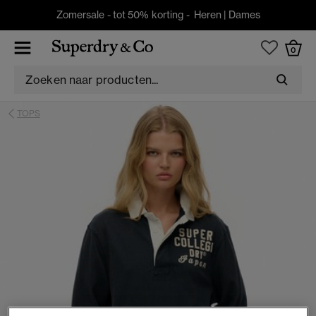
Zomersale - tot 50% korting -
Heren
|
Dames
0
TOPS