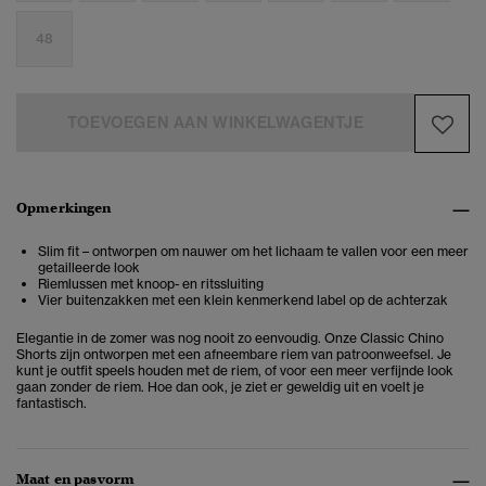
48
TOEVOEGEN AAN WINKELWAGENTJE
Opmerkingen
Slim fit – ontworpen om nauwer om het lichaam te vallen voor een meer
getailleerde look
Riemlussen met knoop- en ritssluiting
Vier buitenzakken met een klein kenmerkend label op de achterzak
Elegantie in de zomer was nog nooit zo eenvoudig. Onze Classic Chino
Shorts zijn ontworpen met een afneembare riem van patroonweefsel. Je
kunt je outfit speels houden met de riem, of voor een meer verfijnde look
gaan zonder de riem. Hoe dan ook, je ziet er geweldig uit en voelt je
fantastisch.
Maat en pasvorm