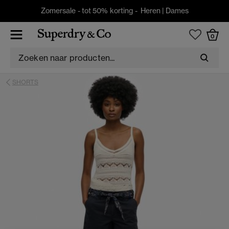
Zomersale - tot 50% korting -
Heren
|
Dames
0
SHORTS