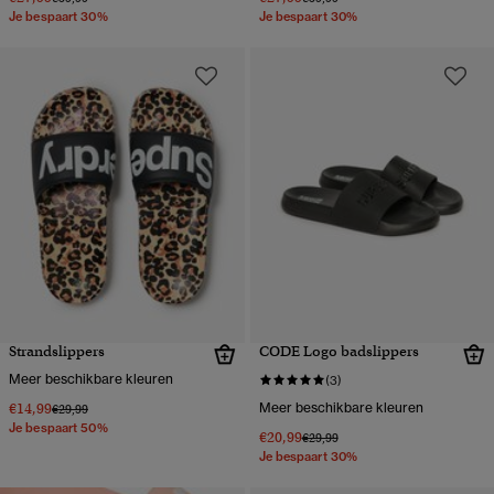
Je bespaart 30%
Je bespaart 30%
Strandslippers
CODE Logo badslippers
Meer beschikbare kleuren
(3)
€14,99
Meer beschikbare kleuren
Prijs verlaagd van
naar
€29,99
Je bespaart 50%
€20,99
Prijs verlaagd van
naar
€29,99
Je bespaart 30%