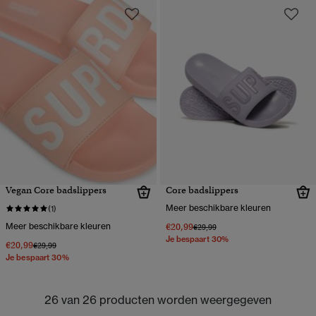
Vegan Core badslippers
Core badslippers
Meer beschikbare kleuren
(1)
Meer beschikbare kleuren
€20,99
Prijs verlaagd van
naar
€29,99
Je bespaart 30%
€20,99
Prijs verlaagd van
naar
€29,99
Je bespaart 30%
26 van 26 producten worden weergegeven