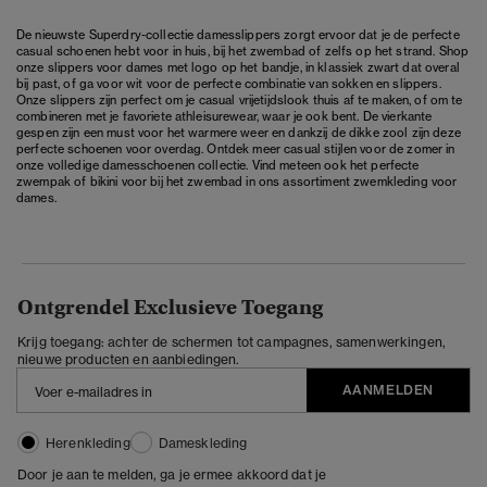
De nieuwste Superdry-collectie damesslippers zorgt ervoor dat je de perfecte
casual schoenen hebt voor in huis, bij het zwembad of zelfs op het strand. Shop
onze slippers voor dames met logo op het bandje, in klassiek zwart dat overal
bij past, of ga voor wit voor de perfecte combinatie van sokken en slippers.
Onze slippers zijn perfect om je casual vrijetijdslook thuis af te maken, of om te
combineren met je favoriete athleisurewear, waar je ook bent. De vierkante
gespen zijn een must voor het warmere weer en dankzij de dikke zool zijn deze
perfecte schoenen voor overdag. Ontdek meer casual stijlen voor de zomer in
onze volledige
damesschoenen
collectie. Vind meteen ook het perfecte
zwempak of bikini voor bij het zwembad in ons assortiment
zwemkleding voor
dames
.
Ontgrendel Exclusieve Toegang
Krijg toegang: achter de schermen tot campagnes, samenwerkingen,
nieuwe producten en aanbiedingen.
AANMELDEN
Herenkleding
Dameskleding
Door je aan te melden, ga je ermee akkoord dat je