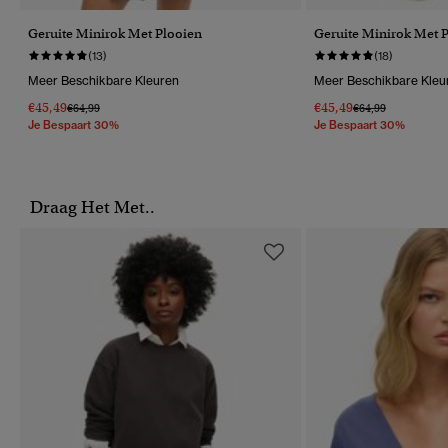
Geruite Minirok Met Plooien
Geruite Minirok Met 
(13)
(18)
Meer Beschikbare Kleuren
Meer Beschikbare Kleu
€45,49
€45,49
Prijs Verlaagd Van
Naar
Prijs Verlaagd Van
Naar
€64,99
€64,99
Je Bespaart 30%
Je Bespaart 30%
Draag Het Met..