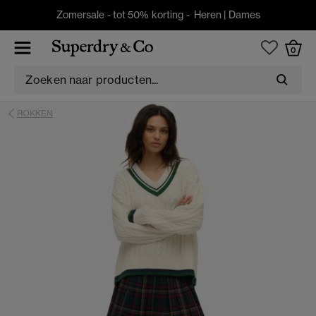
Zomersale - tot 50% korting -
Heren
|
Dames
0
ROKKEN