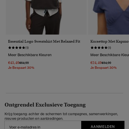
Essential Logo Sweatshirt Met Relaxed Fit
Korsettop Met Kapmo
(1)
(1)
Meer Beschikbare Kleuren
Meer Beschikbare Kleu
€45,49
€24,49
Prijs Verlaagd Van
Naar
Prijs Verlaagd Van
Naar
€64,99
€34,99
Je Bespaart 30%
Je Bespaart 30%
Ontgrendel Exclusieve Toegang
Krijg toegang: achter de schermen tot campagnes, samenwerkingen,
nieuwe producten en aanbiedingen.
AANMELDEN