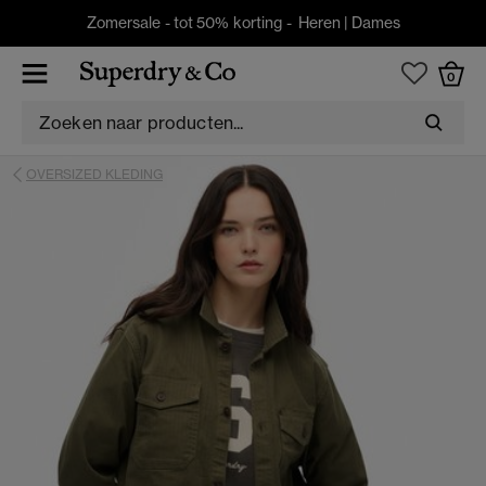
Zomersale - tot 50% korting -
Heren
|
Dames
0
OVERSIZED KLEDING