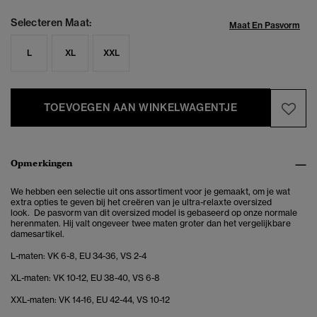
Selecteren Maat:
Maat En Pasvorm
L
XL
XXL
TOEVOEGEN AAN WINKELWAGENTJE
Opmerkingen
We hebben een selectie uit ons assortiment voor je gemaakt, om je wat
extra opties te geven bij het creëren van je ultra-relaxte oversized
look. De pasvorm van dit oversized model is gebaseerd op onze normale
herenmaten. Hij valt ongeveer twee maten groter dan het vergelijkbare
damesartikel.
L-maten: VK 6-8, EU 34-36, VS 2-4
XL-maten: VK 10-12, EU 38-40, VS 6-8
XXL-maten: VK 14-16, EU 42-44, VS 10-12