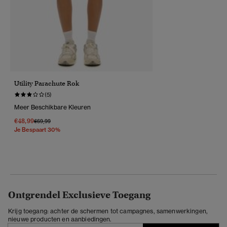
Utility Parachute Rok
(5)
Meer Beschikbare Kleuren
€48,99
Prijs Verlaagd Van
Naar
€69,99
Je Bespaart 30%
Ontgrendel Exclusieve Toegang
Krijg toegang: achter de schermen tot campagnes, samenwerkingen,
nieuwe producten en aanbiedingen.