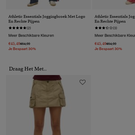
Athletic Essentials Joggingbroek Met Logo
Athletic Essentials J
En Rechte Pijpen
En Rechte Pijpen
(2)
(3)
Meer Beschikbare Kleuren
Meer Beschikbare Kleu
€45,49
€45,49
Prijs Verlaagd Van
Naar
Prijs Verlaagd Van
Naar
€64,99
€64,99
Je Bespaart 30%
Je Bespaart 30%
Draag Het Met..