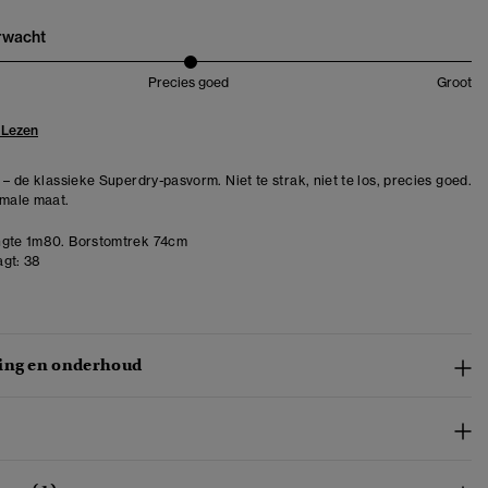
erwacht
Precies goed
Groot
 Lezen
 – de klassieke Superdry-pasvorm. Niet te strak, niet te los, precies goed.
rmale maat.
gte 1m80. Borstomtrek 74cm
gt:
38
ing en onderhoud