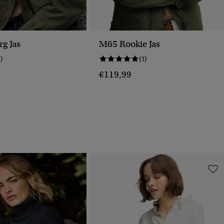
rg Jas
M65 Rookie Jas
1)
(1)
€119,99