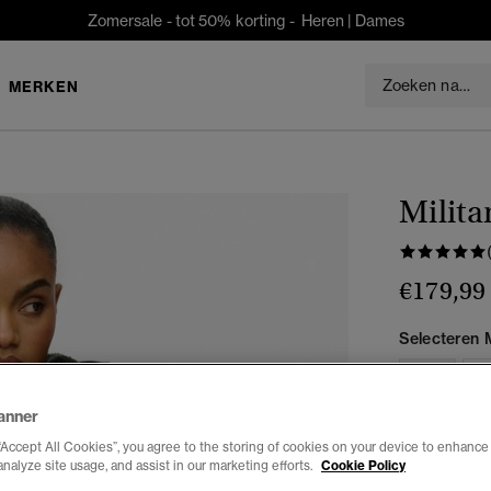
Zomersale - tot 50% korting -
Heren
|
Dames
MERKEN
Milita
€179,99
Selecteren 
34
3
anner
“Accept All Cookies”, you agree to the storing of cookies on your device to enhance 
analyze site usage, and assist in our marketing efforts.
Cookie Policy