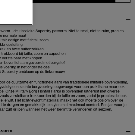
gen
vorm – de klassieke Superdry pasvorm. Niet te smal, niet te ruim, precies
je normale maat
litair design met fishtail zoom
ukknopsluiting
zak en twee buitenzakken
 trekkoord bij taille, zoom en capuchon
 verstelbaar met knopen
n bovenlichaam gevoerd met borgstof
 voering in het onderste deel
 Superdry embleem op de linkermouw
oor de duurzame en functionele aard van traditionele militaire bovenkleding,
gvuldig een zachte borgvoering toegevoegd voor een praktische maar ook
ie. Onze Military Borg Fishtail Parka is bovendien uitgerust met diverse
 zoals verstelbare trekkoorden bij de taille en zoom, zodat je precies de look
ie je wilt. Het lichtgewicht materiaal maakt het ook moeiteloos om over de
fit te dragen en gemakkelijk te stylen met maximaal comfort. Een jas waar je
aar zult grijpen wanneer het weer begint te veranderen dit seizoen.
svorm