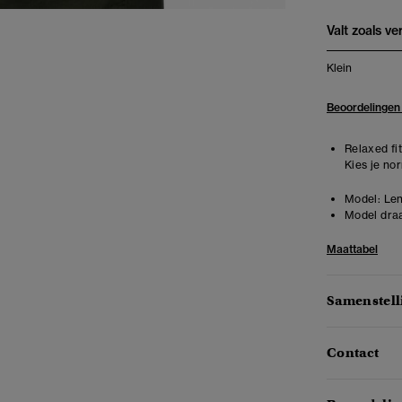
Valt zoals v
Klein
Beoordelingen
Relaxed fit
Kies je no
Model:
Len
Model draa
Maattabel
Samenstell
Contact