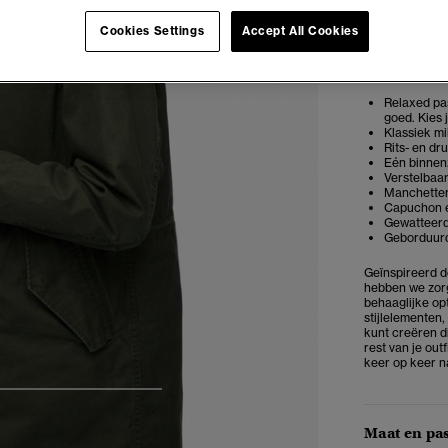
Cookies Settings
Accept All Cookies
Opmerkin
Relaxed pas
goed. Kies 
Klassiek mi
Rits- en dr
Eén binnen
Verstelbaar
Manchetten
Capuchon e
Gewatteerde
Geborduurd
Geïnspireerd d
hebben we zor
behaaglijke opt
stijlelementen,
kunt creëren d
rest van je out
keer op keer n
5
6
7
8
Maat en pa