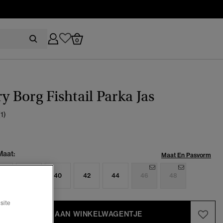
0
ry Borg Fishtail Parka Jas
(1)
Maat:
Maat En Pasvorm
6
38
40
42
44
46
48
site
TOEVOEGEN AAN WINKELWAGENTJE