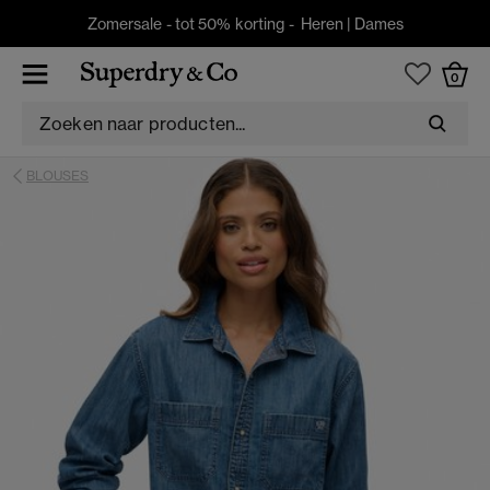
Zomersale - tot 50% korting -
Heren
|
Dames
0
BLOUSES