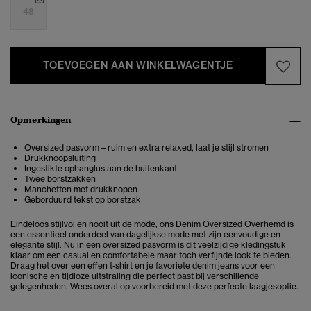
48
TOEVOEGEN AAN WINKELWAGENTJE
Opmerkingen
Oversized pasvorm – ruim en extra relaxed, laat je stijl stromen
Drukknoopsluiting
Ingestikte ophanglus aan de buitenkant
Twee borstzakken
Manchetten met drukknopen
Geborduurd tekst op borstzak
Eindeloos stijlvol en nooit uit de mode, ons Denim Oversized Overhemd is
een essentieel onderdeel van dagelijkse mode met zijn eenvoudige en
elegante stijl. Nu in een oversized pasvorm is dit veelzijdige kledingstuk
klaar om een casual en comfortabele maar toch verfijnde look te bieden.
Draag het over een effen t-shirt en je favoriete denim jeans voor een
iconische en tijdloze uitstraling die perfect past bij verschillende
gelegenheden. Wees overal op voorbereid met deze perfecte laagjesoptie.