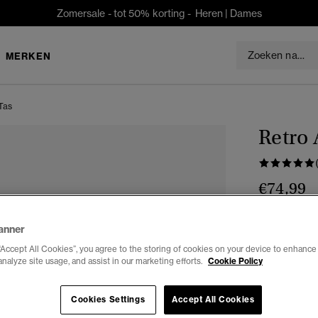
Zomersale - tot 50% korting -
Heren
|
Dames
MERKEN
Tas
Retro 
€74,99
Selecteren 
anner
“Accept All Cookies”, you agree to the storing of cookies on your device to enhance 
Vul je e-maila
analyze site usage, and assist in our marketing efforts.
Cookie Policy
Cookies Settings
Accept All Cookies