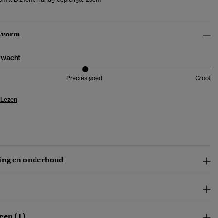
svorm
erwacht
Precies goed
Groot
 Lezen
ing en onderhoud
gen (1)