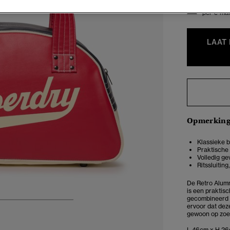
Stuur me
per e-mai
LAAT
Opmerkin
Klassieke b
Praktische
Volledig g
Ritssluitin
De Retro Alumn
is een praktis
gecombineerd m
4
5
6
7
ervoor dat deze
gewoon op zoek
L 46cm x H 26