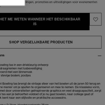
 exclusieve aanbiedingen, promoties en uitnodigingen voor evenementen
l.
 HET ME WETEN WANNEER HET BESCHIKBAAR
IS
SHOP VERGELIJKBARE PRODUCTEN
gen
owling tas in een driekleurig ontwerp
 draagriemen met lusbevestiging
evoerd met een binnenvak
g, stevige bodem, pootjes
i Bowling tas brengt de vintage sfeer van het bowlen uit de jaren 50 terug en
che manier om je spullen te organiseren en mee te nemen. De klassieke vorm,
et door universiteiten geïnspireerde graphics en veel draagcapaciteit, zorgt
 tas aan je behoeften voldoet of je nu gaat bowlen, naar college gaat of
 bent naar een stijlvolle en praktische accessoire.
cm x D 21cm. Handgreeplengte 25cm