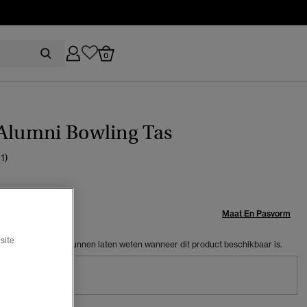
0
Alumni Bowling Tas
(1)
Maat:
Maat En Pasvorm
site
dres in zodat we je kunnen laten weten wanneer dit product beschikbaar is.