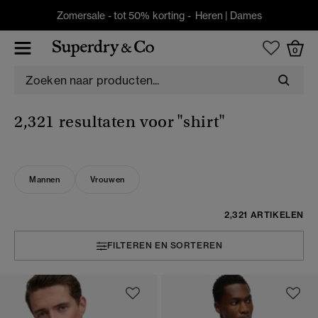
Zomersale - tot 50% korting -
Heren
|
Dames
0
2,321 resultaten voor
"shirt"
Mannen
Vrouwen
2,321 ARTIKELEN
FILTEREN EN SORTEREN