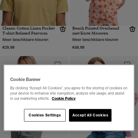
Classic Cotton Linen Pocket
Beach Printed Overhemd
T-shirt Relaxed Pasvorm
met Korte Mouwen
Meer beschikbare kleuren
Meer beschikbare kleuren
€29,99
€49,99
Cookie Banner
By clicking “Accept All Cookies”, you agree to the storing of cookies on
your device to enhance site navigation, analyze site usage, and assist
in our marketing efforts.
Cookie Policy
Cookies Settings
Accept All Cookies