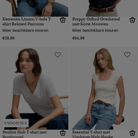
Katoenen Linnen V-hals T-
Preppy Oxford Overhemd
shirt Relaxed Pasvorm
met Korte Mouwen
Meer beschikbare kleuren
Meer beschikbare kleuren
€29,99
€64,99
3 VOOR 55 €
Studios Slub T-shirt met
Essential T-shirt met
Borduursel
Vierkante Hals Slanke