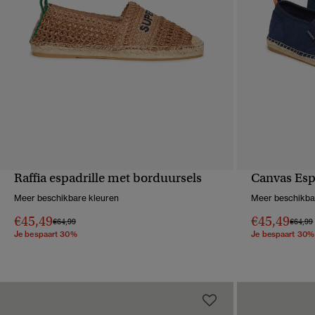
Raffia espadrille met borduursels
Canvas Esp
SNELLE WEERGAVE
S
Meer beschikbare kleuren
Meer beschikba
€45,49
€45,49
Prijs verlaagd van
naar
Prijs v
€64,99
€64,99
Je bespaart 30%
Je bespaart 30%