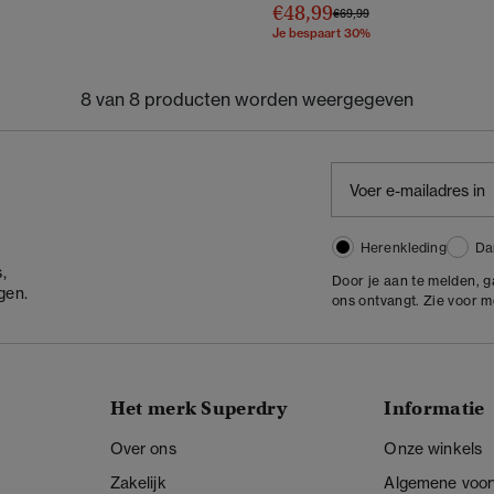
€48,99
erlaagd van
naar
Prijs verlaagd van
naar
€69,99
Je bespaart 30%
8 van 8 producten worden weergegeven
Herenkleding
Da
,
Door je aan te melden, 
gen.
ons ontvangt. Zie voor 
Het merk Superdry
Informatie
Over ons
Onze winkels
Zakelijk
Algemene voo