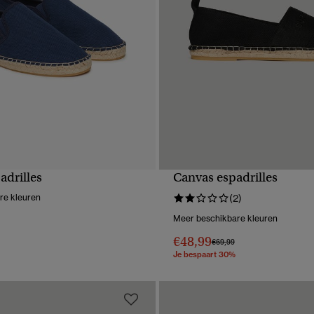
adrilles
Canvas espadrilles
NELLE WEERGAVE
SNELLE WEERGA
re kleuren
(2)
Meer beschikbare kleuren
erlaagd van
naar
€48,99
Prijs verlaagd van
naar
€69,99
Je bespaart 30%