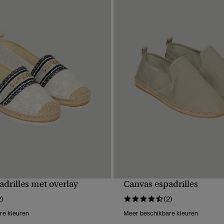
drilles met overlay
Canvas espadrilles
NELLE WEERGAVE
SNELLE WEERGA
2)
(2)
re kleuren
Meer beschikbare kleuren