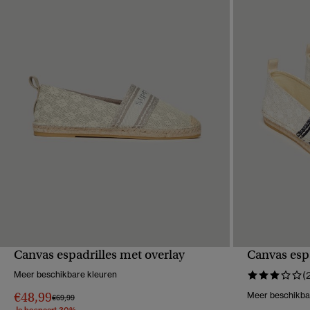
Canvas espadrilles met overlay
Canvas espa
SNELLE WEERGAVE
S
Meer beschikbare kleuren
(
€48,99
Meer beschikba
Prijs verlaagd van
naar
€69,99