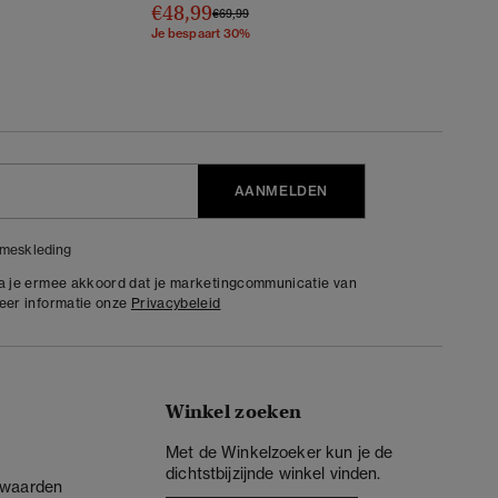
€48,99
Prijs verlaagd van
naar
€69,99
Je bespaart 30%
AANMELDEN
meskleding
ga je ermee akkoord dat je marketingcommunicatie van
meer informatie onze
Privacybeleid
Winkel zoeken
Met de Winkelzoeker kun je de
dichtstbijzijnde winkel vinden.
rwaarden