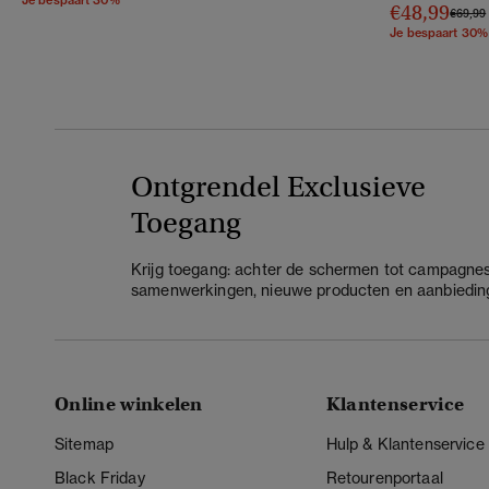
Je bespaart 30%
€48,99
Prijs v
€69,99
Je bespaart 30%
Ontgrendel Exclusieve
Toegang
Krijg toegang: achter de schermen tot campagnes
samenwerkingen, nieuwe producten en aanbiedin
Online winkelen
Klantenservice
Sitemap
Hulp & Klantenservice
Black Friday
Retourenportaal