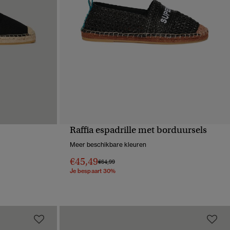
Raffia espadrille met borduursels
VE
SNELLE WEERGAVE
Meer beschikbare kleuren
€45,49
Prijs verlaagd van
naar
€64,99
Je bespaart 30%