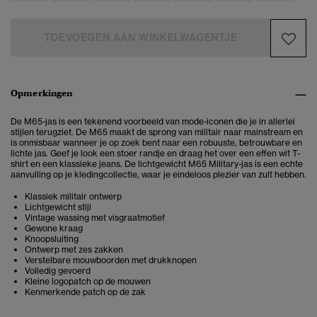
TOEVOEGEN AAN WINKELWAGENTJE
Opmerkingen
De M65-jas is een tekenend voorbeeld van mode-iconen die je in allerlei
stijlen terugziet. De M65 maakt de sprong van militair naar mainstream en
is onmisbaar wanneer je op zoek bent naar een robuuste, betrouwbare en
lichte jas. Geef je look een stoer randje en draag het over een effen wit T-
shirt en een klassieke jeans. De lichtgewicht M65 Military-jas is een echte
aanvulling op je kledingcollectie, waar je eindeloos plezier van zult hebben.
Klassiek militair ontwerp
Lichtgewicht stijl
Vintage wassing met visgraatmotief
Gewone kraag
Knoopsluiting
Ontwerp met zes zakken
Verstelbare mouwboorden met drukknopen
Volledig gevoerd
Kleine logopatch op de mouwen
Kenmerkende patch op de zak