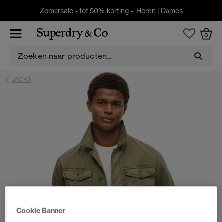
Zomersale - tot 50% korting -
Heren
|
Dames
0
JACKS
Cookie Banner