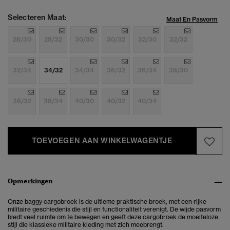
Selecteren Maat:
Maat En Pasvorm
28/30
28/32
30/30
30/32
32/30
32/32
32/34
34/32
34/34
36/32
36/34
38/30
38/32
38/34
40/30
40/32
40/34
TOEVOEGEN AAN WINKELWAGENTJE
Opmerkingen
Onze baggy cargobroek is de ultieme praktische broek, met een rijke
militaire geschiedenis die stijl en functionaliteit verenigt. De wijde pasvorm
biedt veel ruimte om te bewegen en geeft deze cargobroek de moeiteloze
stijl die klassieke militaire kleding met zich meebrengt.