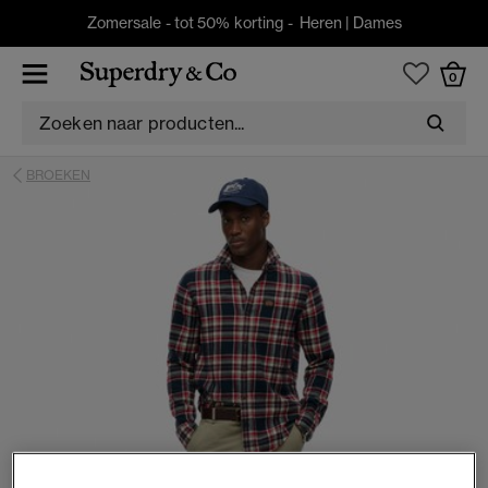
Zomersale - tot 50% korting -
Heren
|
Dames
0
BROEKEN