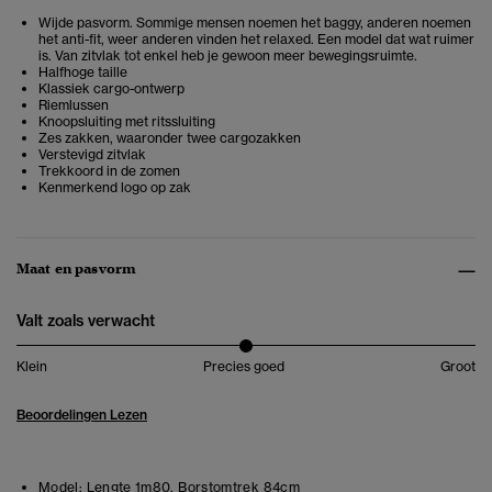
Wijde pasvorm. Sommige mensen noemen het baggy, anderen noemen
het anti-fit, weer anderen vinden het relaxed. Een model dat wat ruimer
is. Van zitvlak tot enkel heb je gewoon meer bewegingsruimte.
Halfhoge taille
Klassiek cargo-ontwerp
Riemlussen
Knoopsluiting met ritssluiting
Zes zakken, waaronder twee cargozakken
Verstevigd zitvlak
Trekkoord in de zomen
Kenmerkend logo op zak
Maat en pasvorm
Valt zoals verwacht
Klein
Precies goed
Groot
Beoordelingen Lezen
Model:
Lengte 1m80. Borstomtrek 84cm