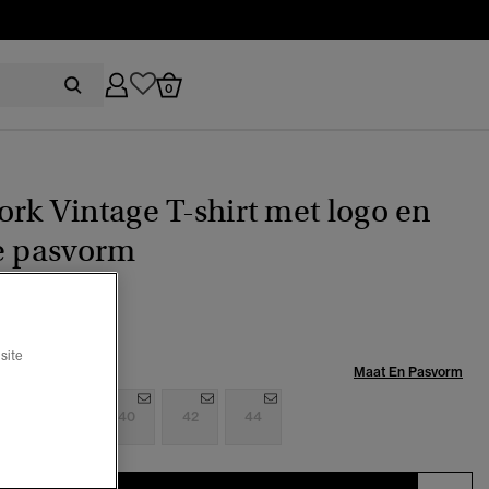
0
rk Vintage T-shirt met logo en
e pasvorm
ijs verlaagd van
naar
39,99
%
site
Maat:
Maat En Pasvorm
6
38
40
42
44