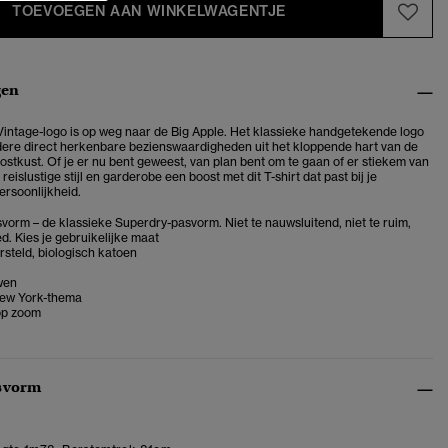
TOEVOEGEN AAN WINKELWAGENTJE
gen
Vintage-logo is op weg naar de Big Apple. Het klassieke handgetekende logo
dere direct herkenbare bezienswaardigheden uit het kloppende hart van de
stkust. Of je er nu bent geweest, van plan bent om te gaan of er stiekem van
reislustige stijl en garderobe een boost met dit T-shirt dat past bij je
ersoonlijkheid.
vorm – de klassieke Superdry-pasvorm. Niet te nauwsluitend, niet te ruim,
d. Kies je gebruikelijke maat
steld, biologisch katoen
wen
New York-thema
op zoom
svorm