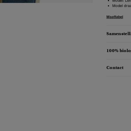
Model:
Len
Model draa
Maattabel
Samenstell
100% biolo
Contact