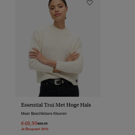
Essential Trui Met Hoge Hals
Meer Beschikbare Kleuren
€48,99
Prijs Verlaagd Van
Naar
€69,99
Je Bespaart 30%