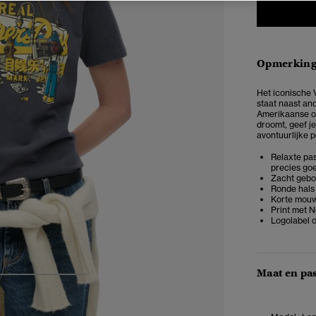
Opmerkin
Het iconische 
staat naast an
Amerikaanse oo
droomt, geef je 
avontuurlijke p
Relaxte pas
precies goe
Zacht gebor
Ronde hals
Korte mou
Print met 
Logolabel 
Maat en pa
4
5
6