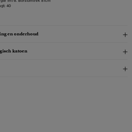
gte 1m78. Borstomtrek 81cm
gt:
40
ing en onderhoud
gisch katoen