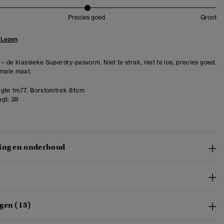
Precies goed
Groot
 Lezen
 – de klassieke Superdry-pasvorm. Niet te strak, niet te los, precies goed.
rmale maat.
gte 1m77. Borstomtrek 81cm
gt:
38
ing en onderhoud
gen (13)