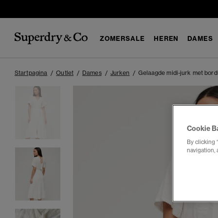
ZOMERSALE
HEREN
DAMES
Startpagina
Outlet
Dames
Jurken
Gelaagde midi-jurk met bord
Cookie B
By clicking 
navigation, 