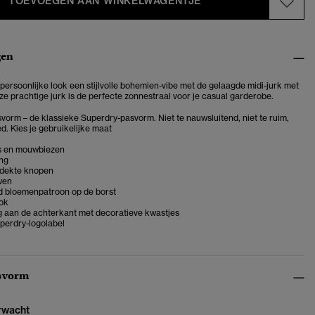
TOEVOEGEN AAN WINKELWAGENTJE
gen
persoonlijke look een stijlvolle bohemien-vibe met de gelaagde midi-jurk met
ze prachtige jurk is de perfecte zonnestraal voor je casual garderobe.
vorm – de klassieke Superdry-pasvorm. Niet te nauwsluitend, niet te ruim,
d. Kies je gebruikelijke maat
s en mouwbiezen
ing
edekte knopen
wen
 bloemenpatroon op de borst
ok
ng aan de achterkant met decoratieve kwastjes
perdry-logolabel
svorm
erwacht