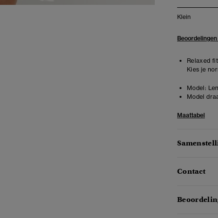
Klein
Beoordelingen
Relaxed fit
Kies je no
Model:
Len
Model draa
Maattabel
Samenstell
Contact
Beoordelin