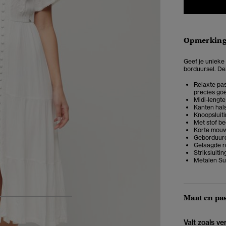
Opmerkin
Geef je unieke 
borduursel. De
Relaxte pas
precies goe
Midi-lengte
Kanten hal
Knoopsluit
Met stof b
Korte mou
Geborduurd
Gelaagde r
Striksluiti
Metalen Su
Maat en pa
4
5
6
7
Valt zoals v