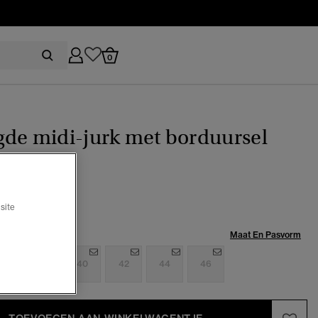
0
de midi-jurk met borduursel
(13)
ijs verlaagd van
naar
109,99
%
site
Maat:
Maat En Pasvorm
6
38
40
42
44
46