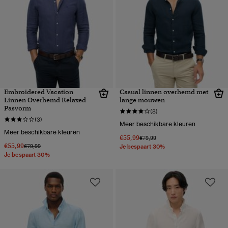
Embroidered Vacation
Casual linnen overhemd met
Linnen Overhemd Relaxed
lange mouwen
Pasvorm
(8)
(3)
Meer beschikbare kleuren
Meer beschikbare kleuren
€55,99
Prijs verlaagd van
naar
€79,99
€55,99
Prijs verlaagd van
naar
€79,99
Je bespaart 30%
Je bespaart 30%