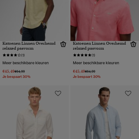
Katoenen Linnen Overhemd
Katoenen Linnen Overhemd
relaxed pasvorm
relaxed pasvorm
(1)
(1)
Meer beschikbare kleuren
Meer beschikbare kleuren
€45,49
€45,49
Prijs verlaagd van
naar
Prijs verlaagd van
naar
€64,99
€64,99
Je bespaart 30%
Je bespaart 30%