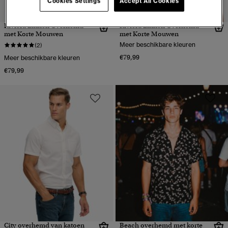
Cookies Settings
Accept All Cookies
Riviera Linnen Overhemd
Riviera Linnen Overhemd
met Korte Mouwen
met Korte Mouwen
Meer beschikbare kleuren
(2)
€79,99
Meer beschikbare kleuren
€79,99
City overhemd van katoen
Beach overhemd met korte