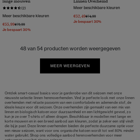
lange mouwen
Linnen Overhemd
Meer beschikbare kleuren
(2)
Meer beschikbare kleuren
€52,49
Prijs verlaagd van
naar
€74,99
Je bespaart 30%
€55,99
Prijs verlaagd van
naar
€79,99
Je bespaart 30%
48 van 54 producten worden weergegeven
MEER WEERGEVEN
Ontdek smart-casual basics voor je garderobe van dit seizoen met onze
nieuwste selectie linnen herenoverhemden. Vind je perfecte look met onze linnen
overhemden met relaxte pasvorm van een comfortabele en ademende stof, de
ideale keuze voor dit seizoen. Onze overhemden zijn gemaakt van een mix van
linnen en biologisch katoen voor duurzaamheid en een lichtgewicht gevoel, zo
kun je ze over
T-shirts
of alleen dragen. Beschikbaar in modellen met lange en
korte mouwen en in een breed aanbod aan kleuren, zodat je zeker een stijl vindt
die bij je past. Deze linnen overhemden bieden de perfecte duurzame optie voor
een nieuw seizoen, want voor ons organische katoen wordt tot wel 80% minder
water gebruikt. Shop ons volledige aanbod
herenoverhemden
voor meer
ontwerpen voor het nieuwe seizoen.