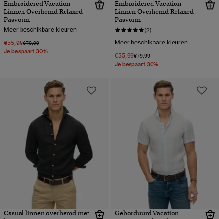
Embroidered Vacation
Embroidered Vacation
Linnen Overhemd Relaxed
Linnen Overhemd Relaxed
Pasvorm
Pasvorm
Meer beschikbare kleuren
(2)
€55,99
Meer beschikbare kleuren
Prijs verlaagd van
naar
€79,99
Je bespaart 30%
€55,99
Prijs verlaagd van
naar
€79,99
Je bespaart 30%
Casual linnen overhemd met
Geborduurd Vacation