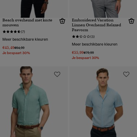
Beach overhemd met korte
Embroidered Vacation
mouwen
Linnen Overhemd Relaxed
Pasvorm
(7)
(3)
Meer beschikbare kleuren
Meer beschikbare kleuren
€45,49
Prijs verlaagd van
naar
€64,99
€55,99
Prijs verlaagd van
naar
€79,99
Je bespaart 30%
Je bespaart 30%