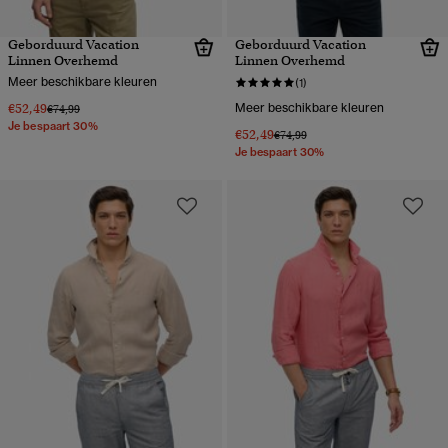
Geborduurd Vacation
Geborduurd Vacation
Linnen Overhemd
Linnen Overhemd
Meer beschikbare kleuren
(1)
€52,49
Meer beschikbare kleuren
Prijs verlaagd van
naar
€74,99
Je bespaart 30%
€52,49
Prijs verlaagd van
naar
€74,99
Je bespaart 30%