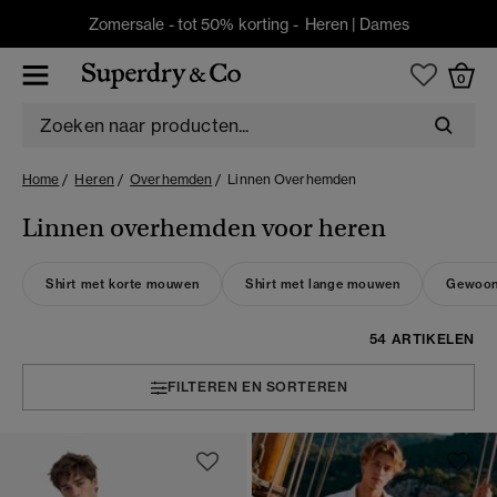
Zomersale - tot 50% korting -
Heren
|
Dames
0
Home
Heren
Overhemden
Linnen Overhemden
Linnen overhemden voor heren
Shirt met korte mouwen
Shirt met lange mouwen
Gewoon 
54 ARTIKELEN
FILTEREN EN SORTEREN