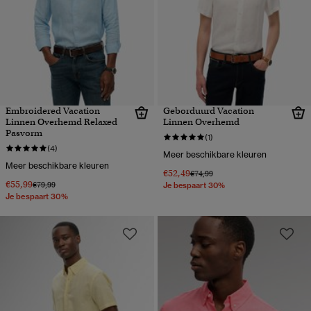
Embroidered Vacation
Geborduurd Vacation
Linnen Overhemd Relaxed
Linnen Overhemd
Pasvorm
(1)
(4)
Meer beschikbare kleuren
Meer beschikbare kleuren
€52,49
Prijs verlaagd van
naar
€74,99
€55,99
Prijs verlaagd van
naar
€79,99
Je bespaart 30%
Je bespaart 30%