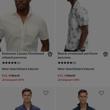
Katoenen Linnen Overhemd
Beach overhemd met korte
relaxed pasvorm
mouwen
(2)
(3)
Meer beschikbare kleuren
Meer beschikbare kleuren
€45,49
€45,49
Prijs verlaagd van
naar
Prijs verlaagd van
naar
€64,99
€64,99
Je bespaart 30%
Je bespaart 30%