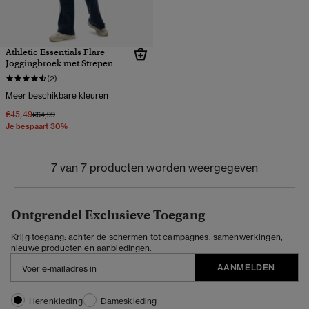
Athletic Essentials Flare
Joggingbroek met Strepen
(2)
Meer beschikbare kleuren
€45,49
Prijs verlaagd van
naar
€64,99
Je bespaart 30%
7 van 7 producten worden weergegeven
Ontgrendel Exclusieve Toegang
Krijg toegang: achter de schermen tot campagnes, samenwerkingen,
nieuwe producten en aanbiedingen.
AANMELDEN
Herenkleding
Dameskleding