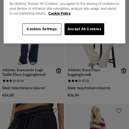
By clicking “Accept All Cookies”, you agree to the storing of cookies on
your device to enhance site navigation, analyze site usage, and assist
in our marketing efforts.
Cookie Policy
Cookies Settings
Accept All Cookies
Athletic Essentials Lage
Athletic Print Flare
Taille Flare Joggingbroek
Joggingbroek
(4)
(2)
Meer beschikbare kleuren
Meer beschikbare kleuren
€54,99
€54,99