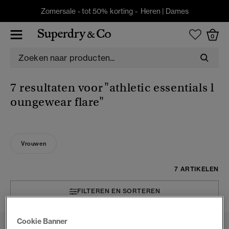
Zomersale - tot 50% korting -
Heren
|
Dames
0
7 resultaten voor
"athletic essentials l
oungewear flare"
Vrouwen
7 ARTIKELEN
FILTEREN EN SORTEREN
Cookie Banner