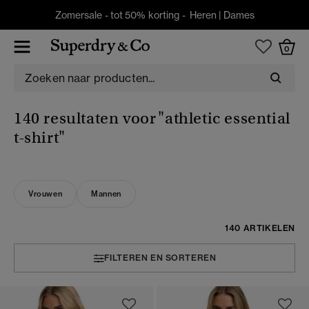
Zomersale - tot 50% korting -
Heren
|
Dames
0
140 resultaten voor
"athletic essential
t-shirt"
Vrouwen
Mannen
140 ARTIKELEN
FILTEREN EN SORTEREN