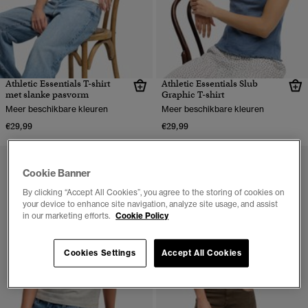
Athletic Essentials T-shirt
Athletic Essentials Slub
met slanke pasvorm
Graphic T-shirt
Meer beschikbare kleuren
Meer beschikbare kleuren
€29,99
€29,99
Cookie Banner
By clicking “Accept All Cookies”, you agree to the storing of cookies on
your device to enhance site navigation, analyze site usage, and assist
in our marketing efforts.
Cookie Policy
Cookies Settings
Accept All Cookies